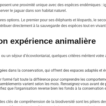
roposent une proximité unique avec des espèces endémiques : ig
erver le jaguar dans son habitat naturel.
leures options. Le premier pour ses éléphants et léopards, le se
ribuer directement à la sauvegarde des espèces tout en vivant
on expérience animalière
ou un séjour d’écovolontariat, quelques critères méritent votre a
agées dans la conservation, qui offrent des espaces adaptés et év
r formé fait toute la différence pour comprendre les comporteme
ssemblements varient selon les mois. Renseignez-vous avant de pl
rifiez que l’organisation reverse bien les fonds à la conservation
 des clés de compréhension de la biodiversité sont les piliers d