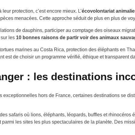
 leur protection, c’est encore mieux. L’
écovolontariat animalie
’espèces menacées. Cette approche séduit de plus en plus de vo
ulations de dauphins, participer au comptage des oiseaux migra
 sur les
10 bonnes raisons de partir voir des animaux sauv
 de tortues marines au Costa Rica, protection des éléphants en T
nt est de choisir un programme vérifié, éthique et transparent 
anger : les destinations in
 exceptionnelles hors de France, certaines destinations se distin
t des safaris où lions, éléphants, léopards, buffles et rhinocér
 parmi les sites les plus spectaculaires de la planète. Des mis