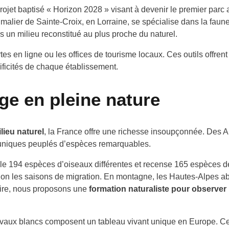
rojet baptisé « Horizon 2028 » visant à devenir le premier par
nimalier de Sainte-Croix, en Lorraine, se spécialise dans la fau
 un milieu reconstitué au plus proche du naturel.
es en ligne ou les offices de tourisme locaux. Ces outils offren
cificités de chaque établissement.
ge en pleine nature
lieu naturel
, la France offre une richesse insoupçonnée. Des A
uniques peuplés d’espèces remarquables.
e 194 espèces d’oiseaux différentes et recense 165 espèces de
lon les saisons de migration. En montagne, les Hautes-Alpes ab
tire, nous proposons une
formation naturaliste pour observer
hevaux blancs composent un tableau vivant unique en Europe. C