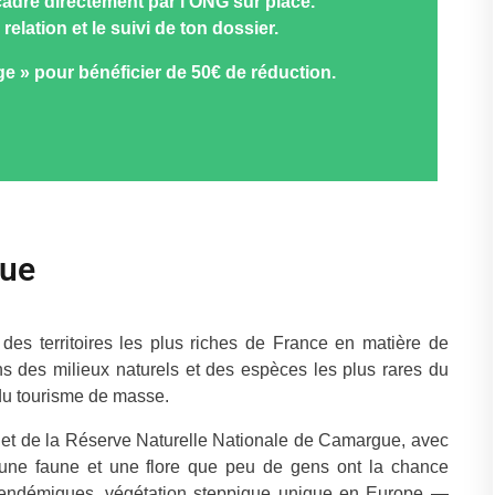
cadré directement par l’ONG sur place.
elation et le suivi de ton dossier.
ge » pour bénéficier de 50€ de réduction.
gue
 des territoires les plus riches de France en matière de
ns des milieux naturels et des espèces les plus rares du
du tourisme de masse.
t de la Réserve Naturelle Nationale de Camargue, avec
r une faune et une flore que peu de gens ont la chance
s endémiques, végétation steppique unique en Europe —