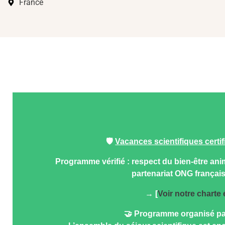
France
🛡️
Vacances scientifiques certi
Programme vérifié : respect du bien-être anim
partenariat ONG française
→ [
Voir notre charte
🤝 Programme organisé pa