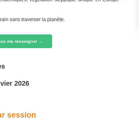
ain sans traverser la planète.
 ou me renseigner →
es
nvier 2026
ar session