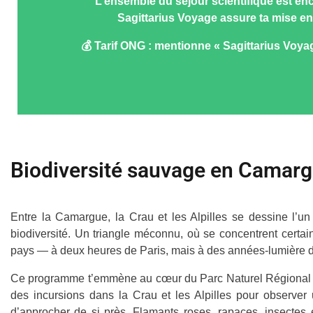
L’ensemble du séjour scientifique est en
Sagittarius Voyage assure ta mise en r
💰 Tarif ONG : mentionne « Sagittarius Voya
Biodiversité sauvage en Camar
Entre la Camargue, la Crau et les Alpilles se dessine l’un
biodiversité. Un triangle méconnu, où se concentrent certai
pays — à deux heures de Paris, mais à des années-lumière 
Ce programme t’emmène au cœur du Parc Naturel Régional e
des incursions dans la Crau et les Alpilles pour observe
d’approcher de si près. Flamants roses, rapaces, insecte