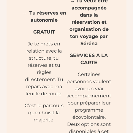
→ Tu veux être
accompagnée
→ Tu réserves en
dans la
autonomie
réservation et
organisation de
GRATUIT
ton voyage par
Séréna
Je te mets en
relation avec la
SERVICES À LA
structure, tu
CARTE
réserves et tu
règles
Certaines
directement. Tu
personnes veulent
repars avec ma
avoir un vrai
feuille de route.
accompagnement
pour préparer leur
C’est le parcours
programme
que choisit la
écovolontaire.
majorité.
Deux options sont
disponibles à cet