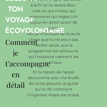
à la fin et tu restes libre :
TON
c’est toi qui choisis, qui
réserves et qui règles ton
VOYAGE
séjour en direct avant de
ÉCOVOLONTAIRE
partir.
Moi, je m’occupe de la seule
Comment
chose que tu ne peux pas
vérifier seule, que le
je
programme est sérieux et
qu’il respecte vraiment les
t'accompagne
animaux.
en
Et tu repars de l’appel
découverte avec ma feuille
détail
de route gratuite, le guide
qui te dit comment
t’organiser étape par étape.