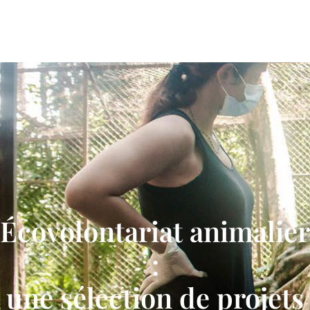
Écovolontariat animalier
:
une sélection de projets