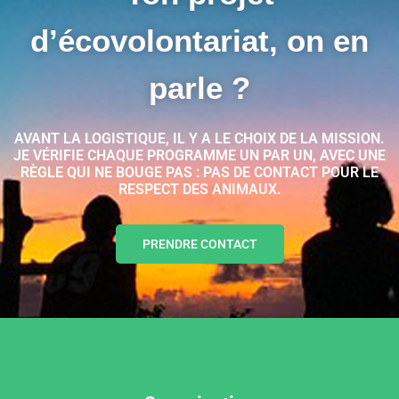
d’écovolontariat, on en
parle ?
AVANT LA LOGISTIQUE, IL Y A LE CHOIX DE LA MISSION.
JE VÉRIFIE CHAQUE PROGRAMME UN PAR UN, AVEC UNE
RÈGLE QUI NE BOUGE PAS : PAS DE CONTACT POUR LE
RESPECT DES ANIMAUX.
PRENDRE CONTACT