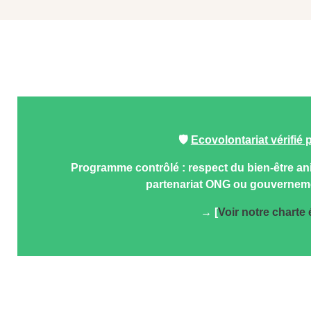
🛡️
Ecovolontariat vérifié 
Programme contrôlé : respect du bien-être anim
partenariat ONG ou gouvernement
→ [
Voir notre charte