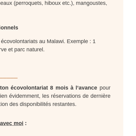
seaux (perroquets, hiboux etc.), mangoustes,
ionnels
écovolontariats au Malawi. Exemple : 1
e et parc naturel.
_____
on écovolontariat 8 mois à l’avance
pour
Bien évidemment, les réservations de dernière
on des disponibilités restantes.
 avec moi
: