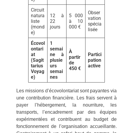
Circuit
Obser
natura
12 à
5 000
vation
liste
22
à 10
spécia
(mond
jours
000 €
lisée
e)
Écovol
1
ontari
semai
À
at
ne à
Partici
partir
(Sagit
plusie
pation
de
tarius
urs
active
450 €
Voyag
semai
e)
nes
Les missions d’écovolontariat sont payantes via
une contribution financière. Les frais servent à
payer l’hébergement, la nourriture, les
transports, l’encadrement par des équipes
expérimentées et contribuent au budget de
fonctionnement de l’organisation accueillante.