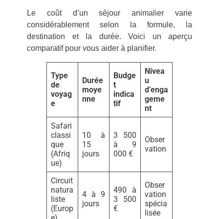
Le coût d’un séjour animalier varie
considérablement selon la formule, la
destination et la durée. Voici un aperçu
comparatif pour vous aider à planifier.
Nivea
Type
Budge
Durée
u
de
t
moye
d’enga
voyag
indica
nne
geme
e
tif
nt
Safari
classi
10 à
3 500
Obser
que
15
à 9
vation
(Afriq
jours
000 €
ue)
Circuit
Obser
natura
490 à
4 à 9
vation
liste
3 500
jours
spécia
(Europ
€
lisée
e)